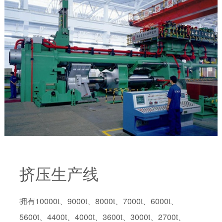
挤压生产线
拥有10000t、9000t、8000t、7000t、6000t、
5600t、4400t、4000t、3600t、3000t、2700t、