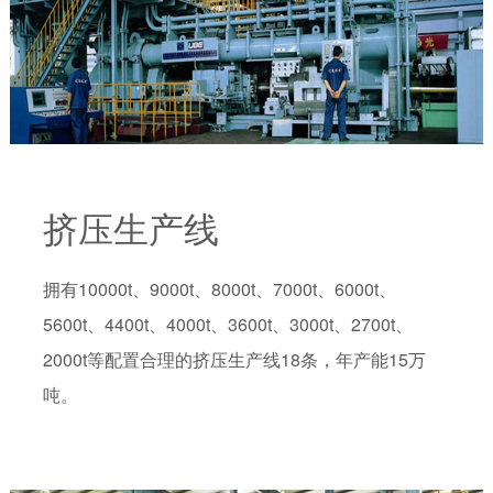
挤压生产线
拥有10000t、9000t、8000t、7000t、6000t、
5600t、4400t、4000t、3600t、3000t、2700t、
2000t等配置合理的挤压生产线18条，年产能15万
吨。