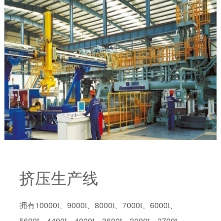
挤压生产线
拥有10000t、9000t、8000t、7000t、6000t、
5600t、4400t、4000t、3600t、3000t、2700t、