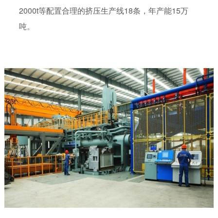
2000t等配置合理的挤压生产线18条，年产能15万
吨。