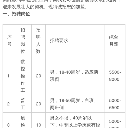
迎来发展壮大的契机。现特诚招您的加盟。
一、招聘岗位
招
招
序
聘
聘
综合
招聘要求
号
岗
人
月薪
位
数
数
控
男，18-40周岁，适应两
5500-
1
操
20
班倒
8000
作
工
普
男，18-50周岁，白班、
5000-
2
20
工
两班倒
6500
质
男女不限，40周岁以
5000-
3
检
10
下，中专以上学历或有经