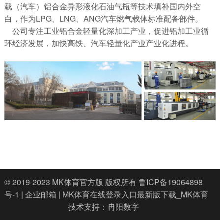
载（汽车）铝合金异形液化石油气瓶等技术填补国内外空
白，作为LPG、LNG、ANG汽车燃气载体标准配备部件。
公司专注工业铝合金轻量化深加工产业，促进铝加工业循
环经济发展，加快高铁、汽车轻量化产业产业化进程。
© 2019-2023
MK体育官方版
版权所有
鲁ICP备19064898
号-1
|
企业邮箱
|
MK体育在线登录入口最新版下载_MK体育
技术支持：
冉阳数字